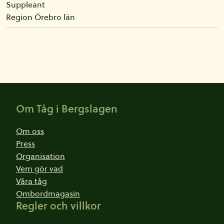
Suppleant
Region Örebro län
Sidfot
Om Tåg i Bergslagen
Om oss
Press
Organisation
Vem gör vad
Våra tåg
Ombordmagasin
Regler och villkor