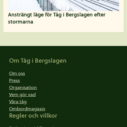
Ansträngt läge för Tåg i Bergslagen efter
stormarna
Sidfot
Om Tåg i Bergslagen
Om oss
Press
Organisation
Vem gör vad
Våra tåg
Ombordmagasin
Regler och villkor